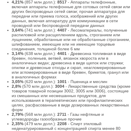
4,21%
(857 млн долл.):
8517
- Аппараты телефонные,
включая аппараты телефонные для сотовых сетей связи или
других беспроводных сетей связи; прочая аппаратура для
передачи или приема голоса, изображений или других
данных, включая аппаратуру для коммуникации в сети
проводной или беспроводной передачи данных
3,64%
(741 млн долл.):
4407
- Лесоматериалы, полученные
распиловкой или расщеплением вдоль, строганием или
лущением, обработанные или не обработанные строганием,
шлифованием, имеющие или не имеющие торцевые
соединения, толщиной более 6 мм
3,14%
(638 млн долл.):
4401
- Древесина топливная в виде
бревен, поленьев, ветвей, вязанок хвороста или в
аналогичных видах; древесина в виде щепок или стружки;
опилки и древесные отходы и скрап, неагломерированные
или агломерированные в виде бревен, брикетов, гранул или
в аналогичных формах
3,05%
(620 млн долл.):
1001
- Пшеница и меслин
2,8%
(570 млн долл.):
3004
- Лекарственные средства (кроме
товаров товарной позиции 3002, 3005 или 3006), состоящие
из смешанных или несмешанных продуктов, для
использования в терапевтических или профилактических
целях, расфасованные в виде дозированных лекарственных
форм
2,79%
(568 млн долл.):
2711
- Газы нефтяные и
углеводороды газообразные прочие
2,35%
(479 млн долл.):
2208
- Спирт этиловый
неденатурированный с концентрацией спирта менее 80