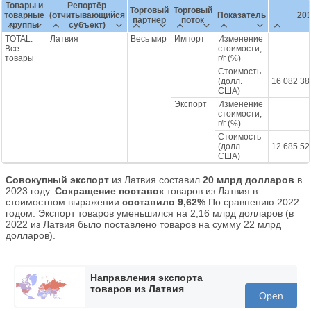
Товары и
Репортёр
Торговый
Торговый
товарные
(отчитывающийся
Показатель
20
партнёр
поток
группы
субъект)
TOTAL.
Латвия
Весь мир
Импорт
Изменение
Все
стоимости,
товары
г/г (%)
Стоимость
(долл.
16 082 38
США)
Экспорт
Изменение
стоимости,
г/г (%)
Стоимость
(долл.
12 685 52
США)
Совокупный экспорт
из Латвия составил
20 млрд долларов
в
2023 году.
Сокращение поставок
товаров из Латвия в
стоимостном выражении
составило 9,62%
По сравнению 2022
годом: Экспорт товаров уменьшился на 2,16 млрд долларов (в
2022 из Латвия было поставлено товаров на сумму 22 млрд
долларов).
Направления экспорта
товаров из Латвия
Open