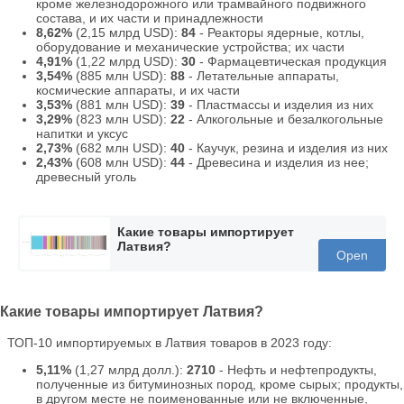
кроме железнодорожного или трамвайного подвижного
состава, и их части и принадлежности
8,62%
(2,15 млрд USD):
84
- Реакторы ядерные, котлы,
оборудование и механические устройства; их части
4,91%
(1,22 млрд USD):
30
- Фармацевтическая продукция
3,54%
(885 млн USD):
88
- Летательные аппараты,
космические аппараты, и их части
3,53%
(881 млн USD):
39
- Пластмассы и изделия из них
3,29%
(823 млн USD):
22
- Алкогольные и безалкогольные
напитки и уксус
2,73%
(682 млн USD):
40
- Каучук, резина и изделия из них
2,43%
(608 млн USD):
44
- Древесина и изделия из нее;
древесный уголь
Какие товары импортирует
Латвия?
Open
Какие товары импортирует Латвия?
ТОП-10 импортируемых в Латвия товаров в 2023 году:
5,11%
(1,27 млрд долл.):
2710
- Нефть и нефтепродукты,
полученные из битуминозных пород, кроме сырых; продукты,
в другом месте не поименованные или не включенные,