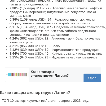
воспроизведения телевизионного изображения и звука, их
части и принадлежности
7,38%
(1,5 млрд USD):
27
- Топливо минеральное, нефть и
продукты их перегонки; битуминозные вещества; воски
минеральные
5,36%
(1,09 млрд USD):
84
- Реакторы ядерные, котлы,
оборудование и механические устройства; их части
5,11%
(1,04 млрд USD):
87
- Средства наземного транспорта,
кроме железнодорожного или трамвайного подвижного
состава, и их части и принадлежности
4,24%
(862 млн USD):
22
- Алкогольные и безалкогольные
напитки и уксус
4,21%
(856 млн USD):
10
- Злаки
4,12%
(839 млн USD):
30
- Фармацевтическая продукция
3,44%
(700 млн USD):
40
- Каучук, резина и изделия из них
3,15%
(640 млн USD):
73
- Изделия из черных металлов
Какие товары
экспортирует Латвия?
Open
Какие товары экспортирует Латвия?
ТОП-10 экспортируемых из Латвия товаров в 2023 году: