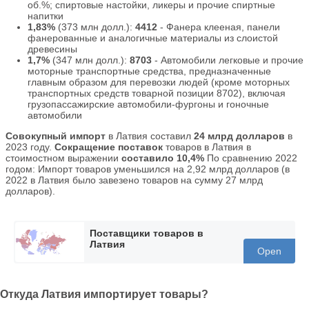
об.%; спиртовые настойки, ликеры и прочие спиртные
напитки
1,83%
(373 млн долл.):
4412
- Фанера клееная, панели
фанерованные и аналогичные материалы из слоистой
древесины
1,7%
(347 млн долл.):
8703
- Автомобили легковые и прочие
моторные транспортные средства, предназначенные
главным образом для перевозки людей (кроме моторных
транспортных средств товарной позиции 8702), включая
грузопассажирские автомобили-фургоны и гоночные
автомобили
Совокупный импорт
в Латвия составил
24 млрд долларов
в
2023 году.
Сокращение поставок
товаров в Латвия в
стоимостном выражении
составило 10,4%
По сравнению 2022
годом: Импорт товаров уменьшился на 2,92 млрд долларов (в
2022 в Латвия было завезено товаров на сумму 27 млрд
долларов).
Поставщики товаров в
Латвия
Open
Откуда Латвия импортирует товары?