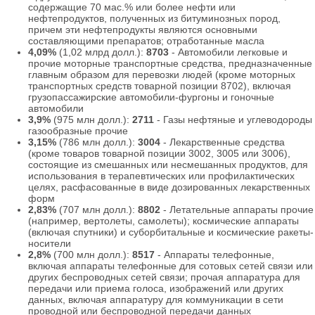
содержащие 70 мас.% или более нефти или
нефтепродуктов, полученных из битуминозных пород,
причем эти нефтепродукты являются основными
составляющими препаратов; отработанные масла
4,09%
(1,02 млрд долл.):
8703
- Автомобили легковые и
прочие моторные транспортные средства, предназначенные
главным образом для перевозки людей (кроме моторных
транспортных средств товарной позиции 8702), включая
грузопассажирские автомобили-фургоны и гоночные
автомобили
3,9%
(975 млн долл.):
2711
- Газы нефтяные и углеводороды
газообразные прочие
3,15%
(786 млн долл.):
3004
- Лекарственные средства
(кроме товаров товарной позиции 3002, 3005 или 3006),
состоящие из смешанных или несмешанных продуктов, для
использования в терапевтических или профилактических
целях, расфасованные в виде дозированных лекарственных
форм
2,83%
(707 млн долл.):
8802
- Летательные аппараты прочие
(например, вертолеты, самолеты); космические аппараты
(включая спутники) и суборбитальные и космические ракеты-
носители
2,8%
(700 млн долл.):
8517
- Аппараты телефонные,
включая аппараты телефонные для сотовых сетей связи или
других беспроводных сетей связи; прочая аппаратура для
передачи или приема голоса, изображений или других
данных, включая аппаратуру для коммуникации в сети
проводной или беспроводной передачи данных