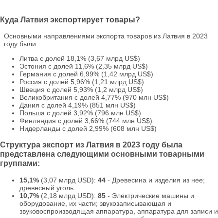
Куда Латвия экспортирует товары?
Основными направлениями экспорта товаров из Латвия в 2023
году были
Литва с долей 18,1% (3,67 млрд US$)
Эстония с долей 11,6% (2,35 млрд US$)
Германия с долей 6,99% (1,42 млрд US$)
Россия с долей 5,96% (1,21 млрд US$)
Швеция с долей 5,93% (1,2 млрд US$)
Великобритания с долей 4,77% (970 млн US$)
Дания с долей 4,19% (851 млн US$)
Польша с долей 3,92% (796 млн US$)
Финляндия с долей 3,66% (744 млн US$)
Нидерланды с долей 2,99% (608 млн US$)
Структура экспорт из Латвия в 2023 году была
представлена следующими основными товарными
группами:
15,1%
(3,07 млрд USD):
44
- Древесина и изделия из нее;
древесный уголь
10,7%
(2,18 млрд USD):
85
- Электрические машины и
оборудование, их части; звукозаписывающая и
звуковоспроизводящая аппаратура, аппаратура для записи и