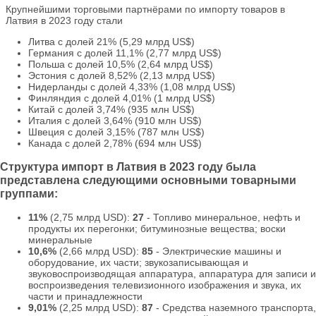
Крупнейшими торговыми партнёрами по импорту товаров в
Латвия в 2023 году стали
Литва с долей 21% (5,29 млрд US$)
Германия с долей 11,1% (2,77 млрд US$)
Польша с долей 10,5% (2,64 млрд US$)
Эстония с долей 8,52% (2,13 млрд US$)
Нидерланды с долей 4,33% (1,08 млрд US$)
Финляндия с долей 4,01% (1 млрд US$)
Китай с долей 3,74% (935 млн US$)
Италия с долей 3,64% (910 млн US$)
Швеция с долей 3,15% (787 млн US$)
Канада с долей 2,78% (694 млн US$)
Структура импорт в Латвия в 2023 году была
представлена следующими основными товарными
группами:
11%
(2,75 млрд USD):
27
- Топливо минеральное, нефть и
продукты их перегонки; битуминозные вещества; воски
минеральные
10,6%
(2,66 млрд USD):
85
- Электрические машины и
оборудование, их части; звукозаписывающая и
звуковоспроизводящая аппаратура, аппаратура для записи и
воспроизведения телевизионного изображения и звука, их
части и принадлежности
9,01%
(2,25 млрд USD):
87
- Средства наземного транспорта,