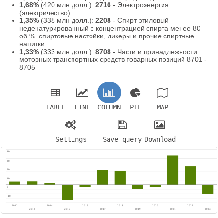
1,68%
(420 млн долл.):
2716
- Электроэнергия
(электричество)
1,35%
(338 млн долл.):
2208
- Спирт этиловый
неденатурированный с концентрацией спирта менее 80
об.%; спиртовые настойки, ликеры и прочие спиртные
напитки
1,33%
(333 млн долл.):
8708
- Части и принадлежности
моторных транспортных средств товарных позиций 8701 -
8705
TABLE
LINE
COLUMN
PIE
MAP
Settings
Save query
Download